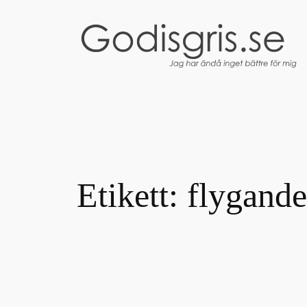
Hoppa
till
innehåll
Etikett:
flygande