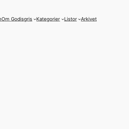
m
Om Godisgris
Kategorier
Listor
Arkivet