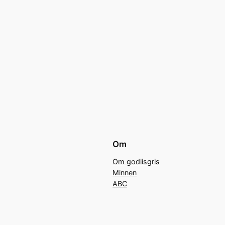
Om
Om godiisgris
Minnen
ABC