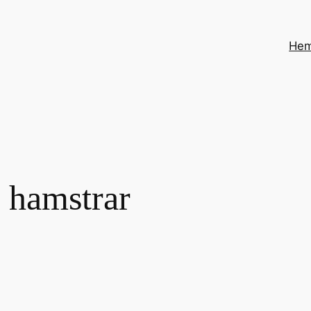
He
 hamstrar