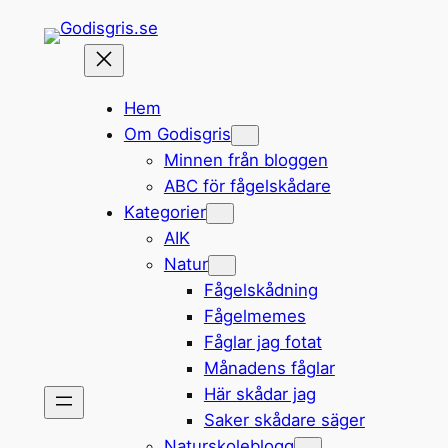
Hoppa
till
innehåll
Hem
Om Godisgris
Minnen från bloggen
ABC för fågelskådare
Kategorier
AIK
Natur
Fågelskådning
Fågelmemes
Fåglar jag fotat
Månadens fåglar
Här skådar jag
Saker skådare säger
Naturskoleblogg