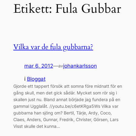
Etikett:
Fula Gubbar
Vilka var de fula gubbarna?
mar 6, 2012
—
johankarlsson
av
i
Bloggat
Gjorde ett tappert försök att somna före midnatt för en
gång skull, men det gick sådär. Mycket som rör sig i
skallen just nu. Bland annat började jag fundera på en
gammal Ugglalåt. //youtu.be/c6etKRga5Ws Vilka var
gubbarna han sjöng om? Bertil, Tärje, Ardy, Coco,
Claes, Anders, Gunnar, Fredrik, Christer, Görsen, Lars
Visst skulle det kunna…