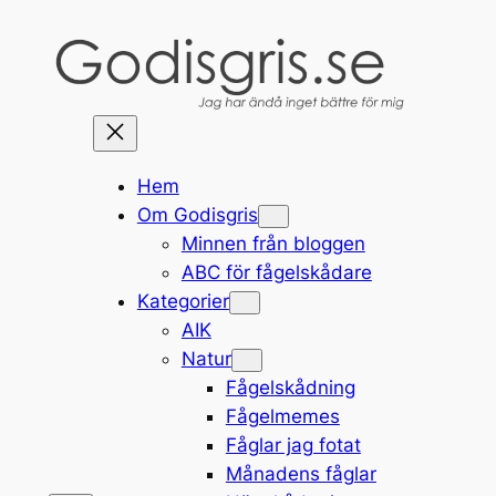
Hoppa
till
innehåll
Hem
Om Godisgris
Minnen från bloggen
ABC för fågelskådare
Kategorier
AIK
Natur
Fågelskådning
Fågelmemes
Fåglar jag fotat
Månadens fåglar