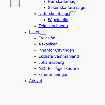
Här skådar jag
Saker skådare säger
Naturskoleblogg
Fågelmello
Teknik och web
Listor
Frövisjön
Asköviken
Innanför Cityringen
Ekolista Västmanland
Johannisberg
ABC för fågelskådare
Filmutmaningen
Arkivet