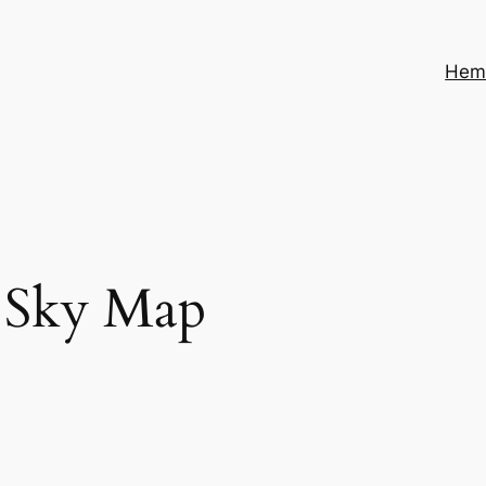
He
 Sky Map