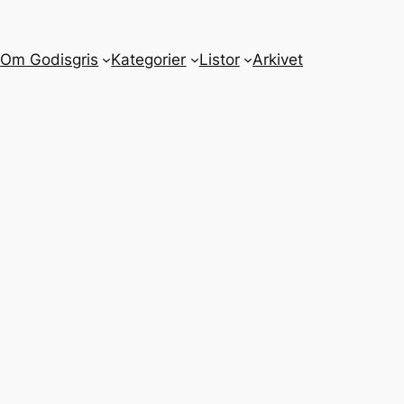
m
Om Godisgris
Kategorier
Listor
Arkivet