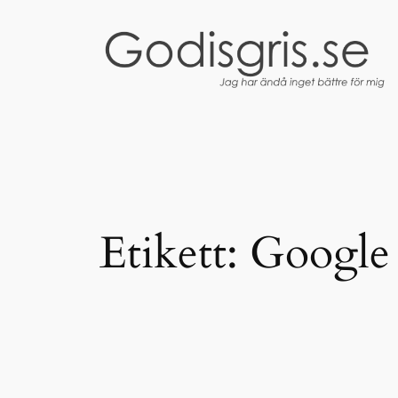
Hoppa
till
innehåll
Etikett:
Google