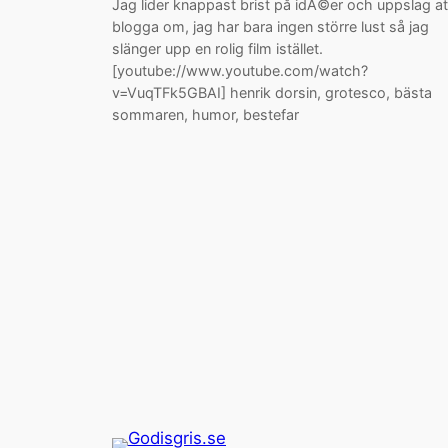
Jag lider knappast brist på idÃ©er och uppslag at
blogga om, jag har bara ingen större lust så jag
slänger upp en rolig film istället.
[youtube://www.youtube.com/watch?
v=VuqTFk5GBAI] henrik dorsin, grotesco, bästa
sommaren, humor, bestefar