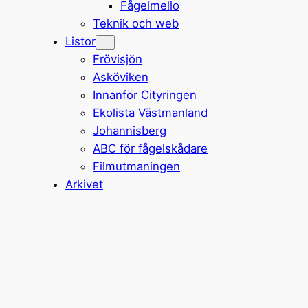
Fågelmello
Teknik och web
Listor
Frövisjön
Asköviken
Innanför Cityringen
Ekolista Västmanland
Johannisberg
ABC för fågelskådare
Filmutmaningen
Arkivet