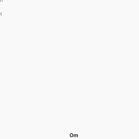
en
t
Om