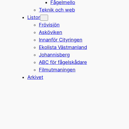
Fågelmello
Teknik och web
Listor
Frövisjön
Asköviken
Innanför Cityringen
Ekolista Västmanland
Johannisberg
ABC för fågelskådare
Filmutmaningen
Arkivet