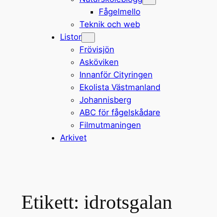
Fågelmello
Teknik och web
Listor
Frövisjön
Asköviken
Innanför Cityringen
Ekolista Västmanland
Johannisberg
ABC för fågelskådare
Filmutmaningen
Arkivet
Etikett:
idrotsgalan