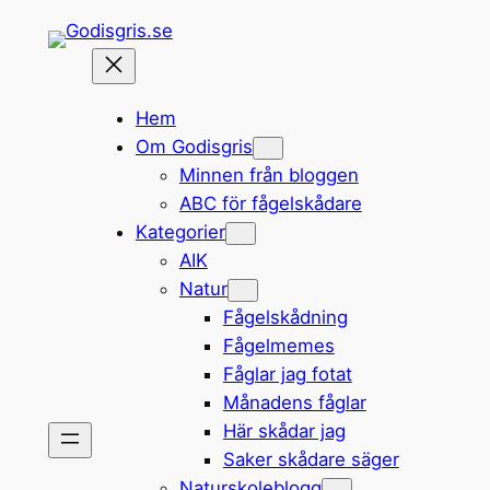
Hoppa
till
innehåll
Hem
Om Godisgris
Minnen från bloggen
ABC för fågelskådare
Kategorier
AIK
Natur
Fågelskådning
Fågelmemes
Fåglar jag fotat
Månadens fåglar
Här skådar jag
Saker skådare säger
Naturskoleblogg