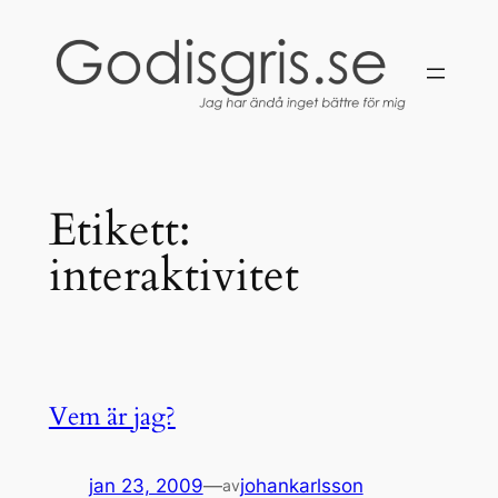
Hoppa
till
innehåll
Etikett:
interaktivitet
Vem är jag?
jan 23, 2009
—
johankarlsson
av