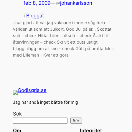
feb 8, 2009
—
johankarlsson
av
i
Bloggat
..har gjort att när jag vaknade i morse såg hela
världen ut som ett Julkort. God Jul på er… Skottat
snö – check Hittat bilen i all snö – check Ã…kt till
återvinningen – check Skrivit ett putslustigt
blogginlägg om all snö – check Gått på brottarlekis
med Lilleman – Kvar att göra
Jag har ändå inget bättre för mig
Sök
Sök
Om
Integritet