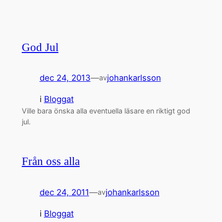
God Jul
dec 24, 2013
—
johankarlsson
av
i
Bloggat
Ville bara önska alla eventuella läsare en riktigt god
jul.
Från oss alla
dec 24, 2011
—
johankarlsson
av
i
Bloggat