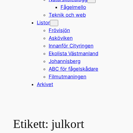
Fågelmello
Teknik och web
Listor
Frövisjön
Asköviken
Innanför Cityringen
Ekolista Västmanland
Johannisberg
ABC för fågelskådare
Filmutmaningen
Arkivet
Etikett:
julkort