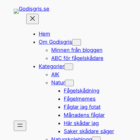
Hoppa
till
innehåll
Hem
Om Godisgris
Minnen från bloggen
ABC för fågelskådare
Kategorier
AIK
Natur
Fågelskådning
Fågelmemes
Fåglar jag fotat
Månadens fåglar
Här skådar jag
Saker skådare säger
Naturskoleblogg