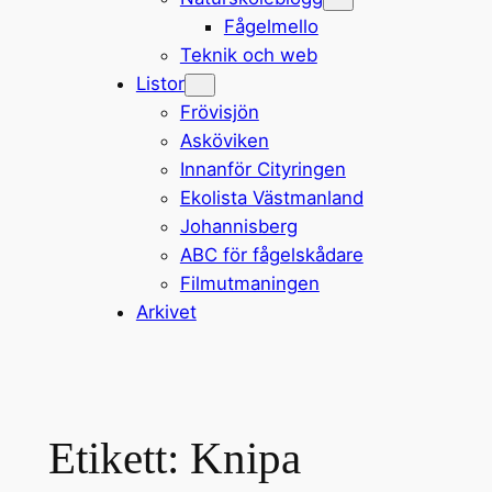
Fågelmello
Teknik och web
Listor
Frövisjön
Asköviken
Innanför Cityringen
Ekolista Västmanland
Johannisberg
ABC för fågelskådare
Filmutmaningen
Arkivet
Etikett:
Knipa