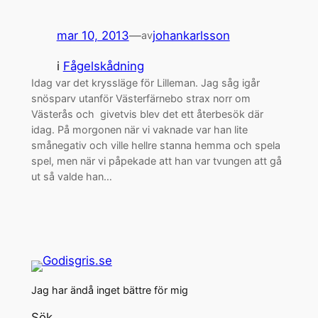
mar 10, 2013
—
johankarlsson
av
i
Fågelskådning
Idag var det kryssläge för Lilleman. Jag såg igår
snösparv utanför Västerfärnebo strax norr om
Västerås och givetvis blev det ett återbesök där
idag. På morgonen när vi vaknade var han lite
smånegativ och ville hellre stanna hemma och spela
spel, men när vi påpekade att han var tvungen att gå
ut så valde han…
Jag har ändå inget bättre för mig
Sök