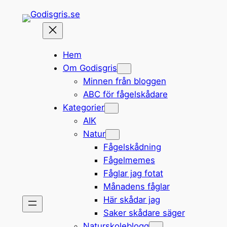
Hoppa
till
innehåll
Hem
Om Godisgris
Minnen från bloggen
ABC för fågelskådare
Kategorier
AIK
Natur
Fågelskådning
Fågelmemes
Fåglar jag fotat
Månadens fåglar
Här skådar jag
Saker skådare säger
Naturskoleblogg