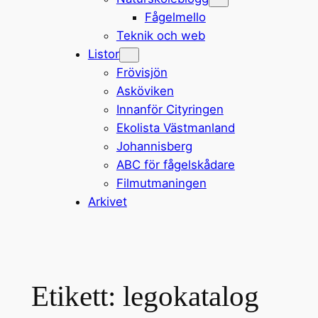
Fågelmello
Teknik och web
Listor
Frövisjön
Asköviken
Innanför Cityringen
Ekolista Västmanland
Johannisberg
ABC för fågelskådare
Filmutmaningen
Arkivet
Etikett:
legokatalog