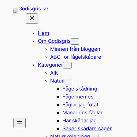
Hoppa
till
innehåll
Hem
Om Godisgris
Minnen från bloggen
ABC för fågelskådare
Kategorier
AIK
Natur
Fågelskådning
Fågelmemes
Fåglar jag fotat
Månadens fåglar
Här skådar jag
Saker skådare säger
Naturskoleblogg