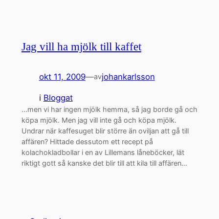
Jag vill ha mjölk till kaffet
okt 11, 2009
—
johankarlsson
av
i
Bloggat
…men vi har ingen mjölk hemma, så jag borde gå och
köpa mjölk. Men jag vill inte gå och köpa mjölk.
Undrar när kaffesuget blir större än oviljan att gå till
affären? Hittade dessutom ett recept på
kolachokladbollar i en av Lillemans låneböcker, lät
riktigt gott så kanske det blir till att kila till affären…