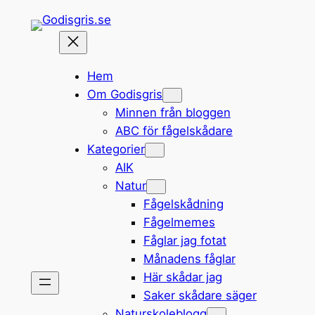
Hoppa
till
innehåll
Hem
Om Godisgris
Minnen från bloggen
ABC för fågelskådare
Kategorier
AIK
Natur
Fågelskådning
Fågelmemes
Fåglar jag fotat
Månadens fåglar
Här skådar jag
Saker skådare säger
Naturskoleblogg