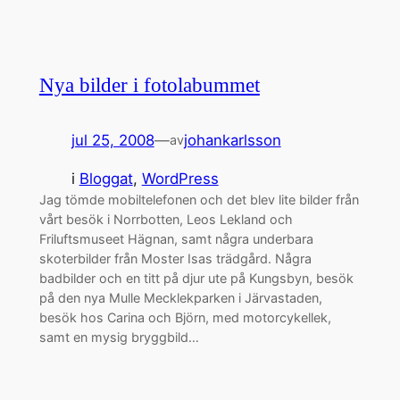
Nya bilder i fotolabummet
jul 25, 2008
—
johankarlsson
av
i
Bloggat
, 
WordPress
Jag tömde mobiltelefonen och det blev lite bilder från
vårt besök i Norrbotten, Leos Lekland och
Friluftsmuseet Hägnan, samt några underbara
skoterbilder från Moster Isas trädgård. Några
badbilder och en titt på djur ute på Kungsbyn, besök
på den nya Mulle Mecklekparken i Järvastaden,
besök hos Carina och Björn, med motorcykellek,
samt en mysig bryggbild…