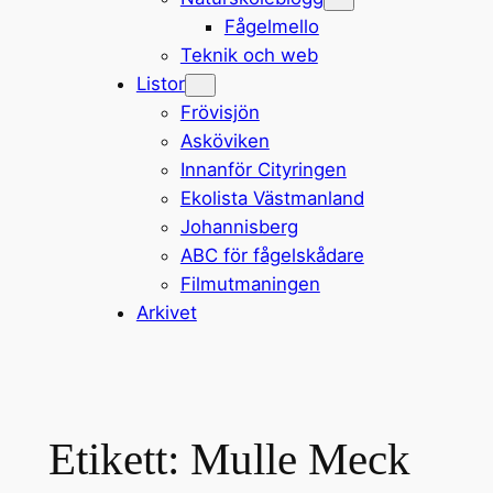
Fågelmello
Teknik och web
Listor
Frövisjön
Asköviken
Innanför Cityringen
Ekolista Västmanland
Johannisberg
ABC för fågelskådare
Filmutmaningen
Arkivet
Etikett:
Mulle Meck