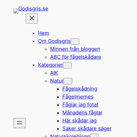
Hoppa
till
innehåll
Hem
Om Godisgris
Minnen från bloggen
ABC för fågelskådare
Kategorier
AIK
Natur
Fågelskådning
Fågelmemes
Fåglar jag fotat
Månadens fåglar
Här skådar jag
Saker skådare säger
Naturskoleblogg