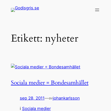
Hoppa
till
innehåll
Etikett:
nyheter
Sociala medier = Bondesamhället
sep 28, 2011
—
johankarlsson
av
i
Sociala medier