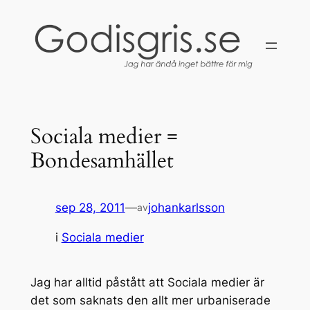
Hoppa
till
innehåll
Sociala medier =
Bondesamhället
sep 28, 2011
—
johankarlsson
av
i
Sociala medier
Jag har alltid påstått att Sociala medier är
det som saknats den allt mer urbaniserade