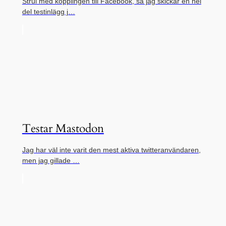
Strul med kopplingen till Facebook, så jag skickar en hel
del testinlägg j…
Testar Mastodon
Jag har väl inte varit den mest aktiva twitteranvändaren,
men jag gillade …