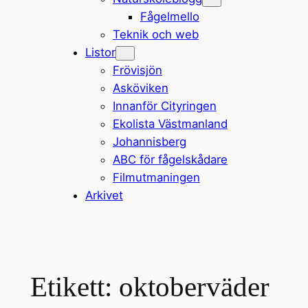
Fågelmello
Teknik och web
Listor
Frövisjön
Asköviken
Innanför Cityringen
Ekolista Västmanland
Johannisberg
ABC för fågelskådare
Filmutmaningen
Arkivet
Etikett:
oktoberväder