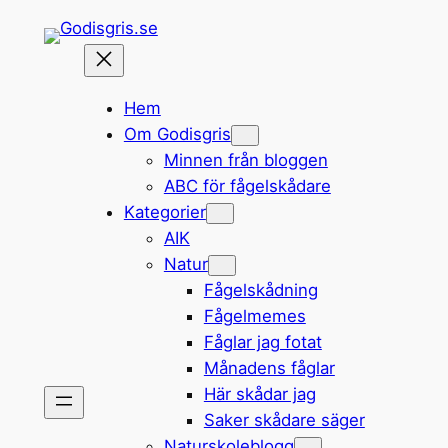
Hoppa
till
innehåll
Hem
Om Godisgris
Minnen från bloggen
ABC för fågelskådare
Kategorier
AIK
Natur
Fågelskådning
Fågelmemes
Fåglar jag fotat
Månadens fåglar
Här skådar jag
Saker skådare säger
Naturskoleblogg