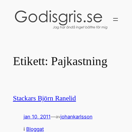
Hoppa
till
innehåll
Etikett:
Pajkastning
Stackars Björn Ranelid
jan 10, 2011
—
johankarlsson
av
i
Bloggat