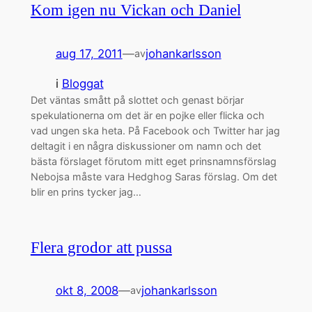
Kom igen nu Vickan och Daniel
aug 17, 2011
—
johankarlsson
av
i
Bloggat
Det väntas smått på slottet och genast börjar
spekulationerna om det är en pojke eller flicka och
vad ungen ska heta. På Facebook och Twitter har jag
deltagit i en några diskussioner om namn och det
bästa förslaget förutom mitt eget prinsnamnsförslag
Nebojsa måste vara Hedghog Saras förslag. Om det
blir en prins tycker jag…
Flera grodor att pussa
okt 8, 2008
—
johankarlsson
av