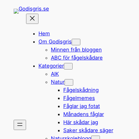
Hoppa
till
innehåll
Hem
Om Godisgris
Minnen från bloggen
ABC för fågelskådare
Kategorier
AIK
Natur
Fågelskådning
Fågelmemes
Fåglar jag fotat
Månadens fåglar
Här skådar jag
Saker skådare säger
Naturskoleblogg