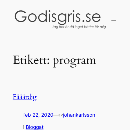
Hoppa
till
innehåll
Etikett:
program
Fääärdig
feb 22, 2020
—
johankarlsson
av
i
Bloggat