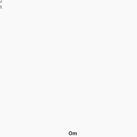
ag
lt
Om