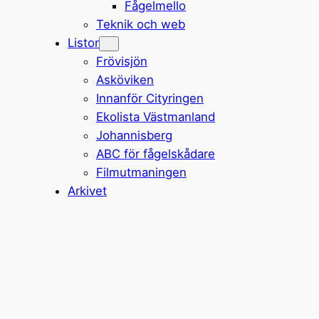
Fågelmello
Teknik och web
Listor
Frövisjön
Asköviken
Innanför Cityringen
Ekolista Västmanland
Johannisberg
ABC för fågelskådare
Filmutmaningen
Arkivet