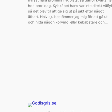
hyfsat nära Bromma flygplats, så därför kvartar j
hos bror idag. Kylskåpet hans var inte direkt välfyl
så det blev till att ge sig ut på jakt efter något
ätbart. Halv sju bestämmer jag mig för att gå ut
och hitta någon korvmoj eller kebabställe och…