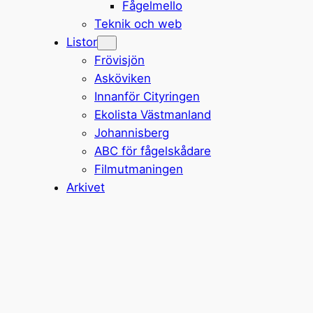
Fågelmello
Teknik och web
Listor
Frövisjön
Asköviken
Innanför Cityringen
Ekolista Västmanland
Johannisberg
ABC för fågelskådare
Filmutmaningen
Arkivet