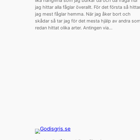
lika hängivna som jag burkar då och då fråga hur
jag hittar alla fåglar överallt. För det första så hitta
jag mest fåglar hemma. När jag åker bort och
skådar så tar jag för det mesta hjälp av andra so
redan hittat olika arter. Antingen via…