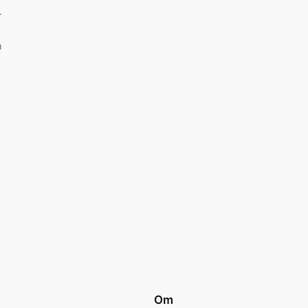
r
m
Om