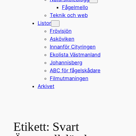
Fågelmello
Teknik och web
Listor
Frövisjön
Asköviken
Innanför Cityringen
Ekolista Västmanland
Johannisberg
ABC för fågelskådare
Filmutmaningen
Arkivet
Etikett:
Svart