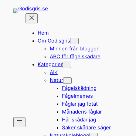
Hoppa
till
innehåll
Hem
Om Godisgris
Minnen från bloggen
ABC för fågelskådare
Kategorier
AIK
Natur
Fågelskådning
Fågelmemes
Fåglar jag fotat
Månadens fåglar
Här skådar jag
Saker skådare säger
Naturskoleblogg