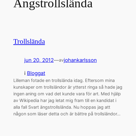
Ängstrollslända
Trollslända
jun 20, 2012
—
johankarlsson
av
i
Bloggat
Lilleman fotade en trollslända idag. Eftersom mina
kunskaper om trollsländor är ytterst ringa så hade jag
ingen aning om vad det kunde vara för art. Med hjälp
av Wikipedia har jag letat mig fram till en kandidat i
alla fall Svart ängstrollslända. Nu hoppas jag att
någon som läser detta och är bättre på trollsländor…