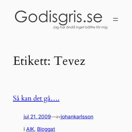
Hoppa
till
innehåll
Etikett:
Tevez
Så kan det gå….
jul 21, 2009
—
johankarlsson
av
i
AIK
, 
Bloggat