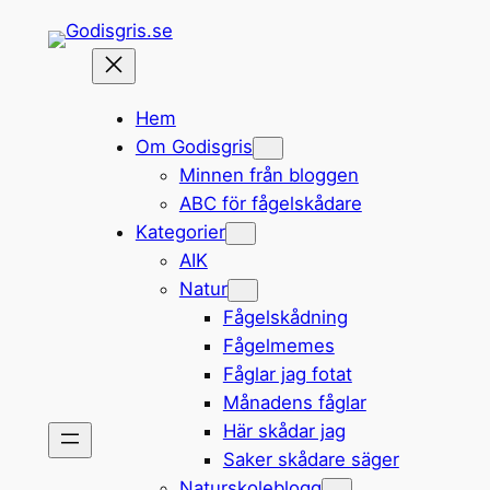
Hoppa
till
innehåll
Hem
Om Godisgris
Minnen från bloggen
ABC för fågelskådare
Kategorier
AIK
Natur
Fågelskådning
Fågelmemes
Fåglar jag fotat
Månadens fåglar
Här skådar jag
Saker skådare säger
Naturskoleblogg