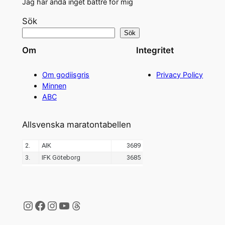
Jag har ändå inget bättre för mig
Sök
Sök
Om
Integritet
Om godiisgris
Privacy Policy
Minnen
ABC
Allsvenska maratontabellen
Instagram
Facebook
Instagram
YouTube
Threads