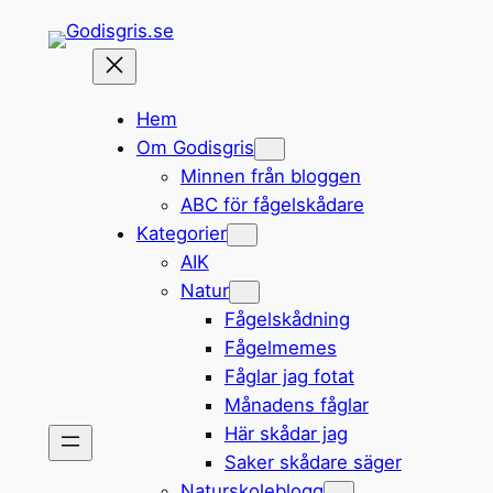
Hoppa
till
innehåll
Hem
Om Godisgris
Minnen från bloggen
ABC för fågelskådare
Kategorier
AIK
Natur
Fågelskådning
Fågelmemes
Fåglar jag fotat
Månadens fåglar
Här skådar jag
Saker skådare säger
Naturskoleblogg