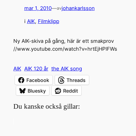
mar 1, 2010
—
johankarlsson
av
i
AIK
, 
Filmklipp
Ny AIK-skiva på gång, här är ett smakprov
//www.youtube.com/watch?v=hrtEjHPlFWs
AIK
AIK 120 år
the AIK song
Facebook
Threads
Bluesky
Reddit
Du kanske också gillar: