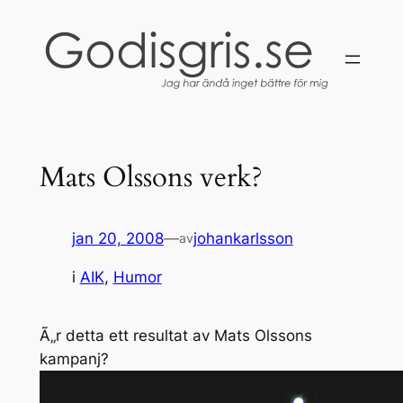
Hoppa
till
innehåll
Mats Olssons verk?
jan 20, 2008
—
johankarlsson
av
i
AIK
, 
Humor
Ã„r detta ett resultat av Mats Olssons
kampanj?