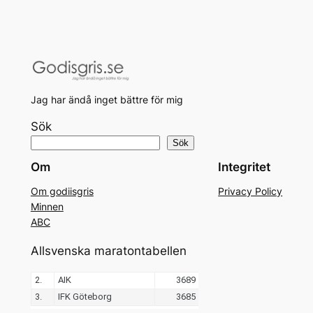
Jag har ändå inget bättre för mig
Sök
Sök
Om
Integritet
Om godiisgris
Privacy Policy
Minnen
ABC
Allsvenska maratontabellen