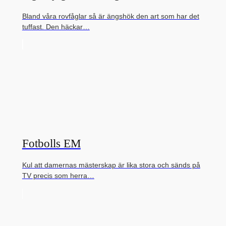
Bland våra rovfåglar så är ängshök den art som har det
tuffast. Den häckar…
Fotbolls EM
Kul att damernas mästerskap är lika stora och sänds på
TV precis som herra…