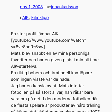
nov 1, 2008
—
johankarlsson
av
i
AIK
, 
Filmklipp
En stor profil lämnar AIK
[youtube://www.youtube.com/watch?
v=8ve8noR-6sw]
Mats blev snabbt en av mina personliga
favoriter och har en given plats i min all time
AIK-startelva.
En riktig bohem och irrationell kantlöpare
som ingen visste var de hade.
Jag har en känsla av att Mats inte tar
fotbollen på så stort allvar, han råkar bara
vara bra på det. I den moderna fotbollen där
de flesta spelare är produkter av hård träning
så känns det skönt med spelare som är 100%