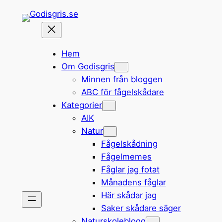
Hoppa
till
innehåll
Hem
Om Godisgris
Minnen från bloggen
ABC för fågelskådare
Kategorier
AIK
Natur
Fågelskådning
Fågelmemes
Fåglar jag fotat
Månadens fåglar
Här skådar jag
Saker skådare säger
Naturskoleblogg