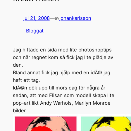
jul 21, 2008
—
johankarlsson
av
i
Bloggat
Jag hittade en sida med lite photoshoptips
och när regnet kom så fick jag lite glädje av
den.
Bland annat fick jag hjälp med en idÃ© jag
haft ett tag.
IdÃ©n dök upp till mors dag för några år
sedan, att med Flisan som modell skapa lite
pop-art likt Andy Warhols, Marilyn Monroe
bilder.