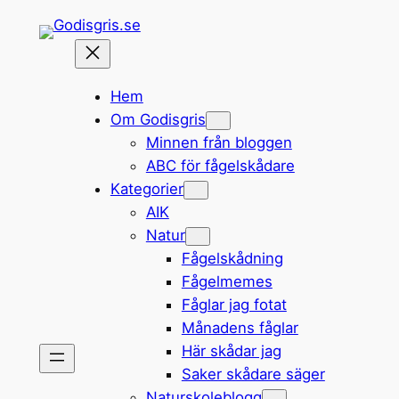
Hoppa
till
innehåll
Hem
Om Godisgris
Minnen från bloggen
ABC för fågelskådare
Kategorier
AIK
Natur
Fågelskådning
Fågelmemes
Fåglar jag fotat
Månadens fåglar
Här skådar jag
Saker skådare säger
Naturskoleblogg