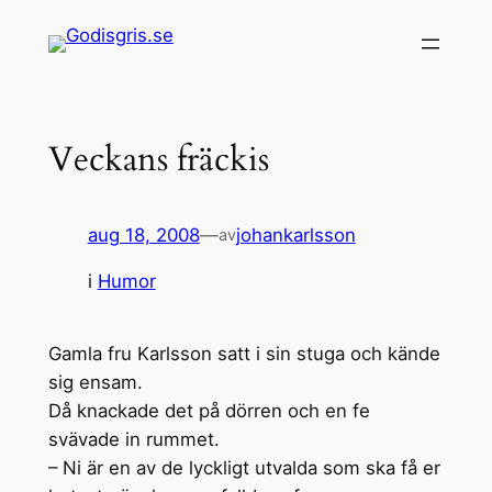
Hoppa
till
innehåll
Veckans fräckis
aug 18, 2008
—
johankarlsson
av
i
Humor
Gamla fru Karlsson satt i sin stuga och kände
sig ensam.
Då knackade det på dörren och en fe
svävade in rummet.
– Ni är en av de lyckligt utvalda som ska få er