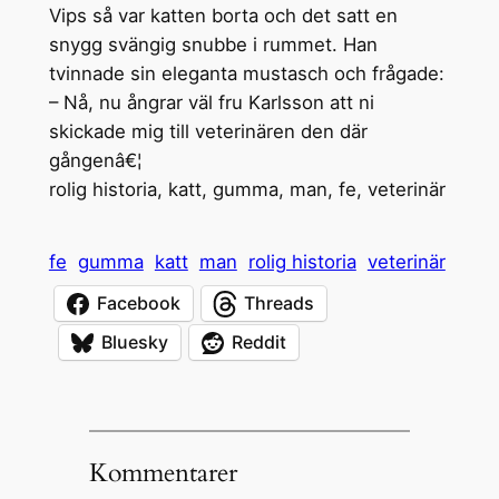
Vips så var katten borta och det satt en
snygg svängig snubbe i rummet. Han
tvinnade sin eleganta mustasch och frågade:
– Nå, nu ångrar väl fru Karlsson att ni
skickade mig till veterinären den där
gångenâ€¦
rolig historia, katt, gumma, man, fe, veterinär
fe
gumma
katt
man
rolig historia
veterinär
Facebook
Threads
Bluesky
Reddit
Kommentarer