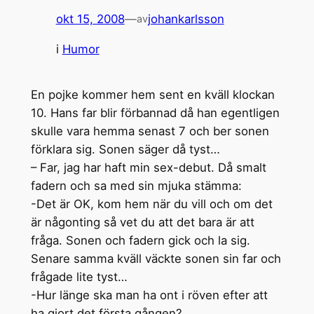
okt 15, 2008
—
johankarlsson
av
i
Humor
En pojke kommer hem sent en kväll klockan
10. Hans far blir förbannad då han egentligen
skulle vara hemma senast 7 och ber sonen
förklara sig. Sonen säger då tyst…
– Far, jag har haft min sex-debut. Då smalt
fadern och sa med sin mjuka stämma:
-Det är OK, kom hem när du vill och om det
är någonting så vet du att det bara är att
fråga. Sonen och fadern gick och la sig.
Senare samma kväll väckte sonen sin far och
frågade lite tyst…
-Hur länge ska man ha ont i röven efter att
ha gjort det första gången?