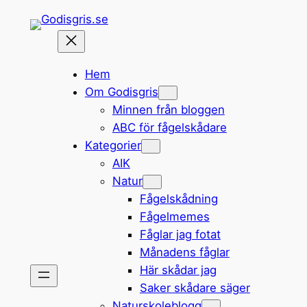
Hoppa
till
innehåll
Hem
Om Godisgris
Minnen från bloggen
ABC för fågelskådare
Kategorier
AIK
Natur
Fågelskådning
Fågelmemes
Fåglar jag fotat
Månadens fåglar
Här skådar jag
Saker skådare säger
Naturskoleblogg