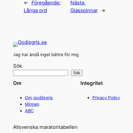
←
Föregående:
Nästa:
Långa ord
Glasspinnar
→
Jag har ändå inget bättre för mig
Sök
Sök
Om
Integritet
Om godiisgris
Privacy Policy
Minnen
ABC
Allsvenska maratontabellen