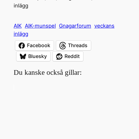
inlägg
AIK
AIK-munspel
Gnagarforum
veckans
inlägg
Facebook
Threads
Bluesky
Reddit
Du kanske också gillar: