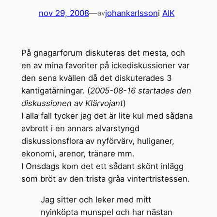
nov 29, 2008
—
johankarlsson
i
AIK
av
På gnagarforum diskuteras det mesta, och
en av mina favoriter på ickediskussioner var
den sena kvällen då det diskuterades 3
kantigatärningar. (
2005-08-16 startades den
diskussionen av Klärvojant
)
I alla fall tycker jag det är lite kul med sådana
avbrott i en annars alvarstyngd
diskussionsflora av nyförvärv, huliganer,
ekonomi, arenor, tränare mm.
I Onsdags kom det ett sådant skönt inlägg
som bröt av den trista gråa vintertristessen.
Jag sitter och leker med mitt
nyinköpta munspel och har nästan