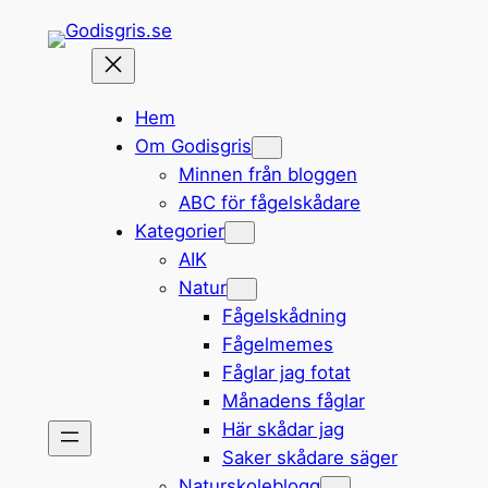
Hoppa
till
innehåll
Hem
Om Godisgris
Minnen från bloggen
ABC för fågelskådare
Kategorier
AIK
Natur
Fågelskådning
Fågelmemes
Fåglar jag fotat
Månadens fåglar
Här skådar jag
Saker skådare säger
Naturskoleblogg