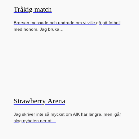
Tråkig match
Brorsan messade och undrade om vi ville gå på fotboll
med honom. Jag bruka…
Strawberry Arena
Jag skriver inte så mycket om AIK här längre, men igår
slog nyheten ner at…