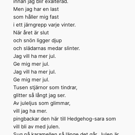
innan jag blir exalterad.
Men jag har en last
som håller mig fast
i ett järngrepp varje vinter.
När året är slut
och snön ligger djup
och slädarnas medar slinter.
Jag vill ha mer jul.
Ge mig mer jul.
Jag vill ha mer jul.
Ge mig mer jul.
Tusen stjärnor som tindrar,
glitter så långt jag ser.
Av juleljus som glimmar,
vill jag ha mer.
pingbackar den här till Hedgehog-sara som
vill bli av med julen.
Sug på karamellen så länge det går, Julen är