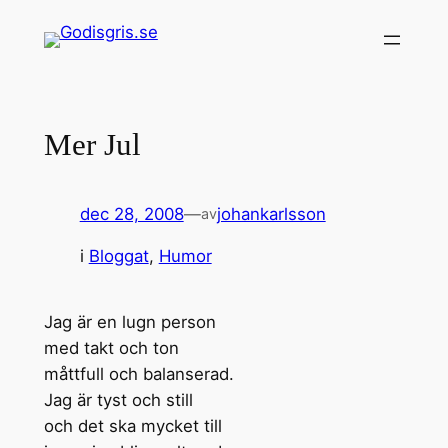
Hoppa
till
innehåll
Mer Jul
dec 28, 2008
—
johankarlsson
av
i
Bloggat
, 
Humor
Jag är en lugn person
med takt och ton
måttfull och balanserad.
Jag är tyst och still
och det ska mycket till