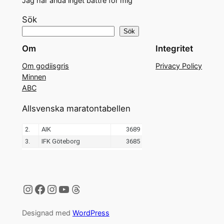
Jag har ändå inget bättre för mig
Sök
Sök
Om
Integritet
Om godiisgris
Privacy Policy
Minnen
ABC
Allsvenska maratontabellen
Instagram
Facebook
Instagram
YouTube
Threads
Designad med
WordPress