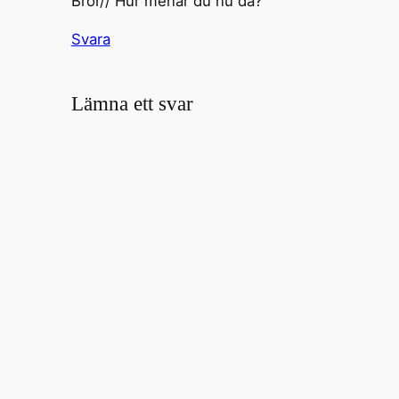
Bror// Hur menar du nu då?
Svara
Lämna ett svar