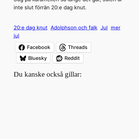
inte slut förrän 20:e dag knut.
20:e dag knut
Adolphson och falk
Jul
mer
jul
Facebook
Threads
Bluesky
Reddit
Du kanske också gillar: