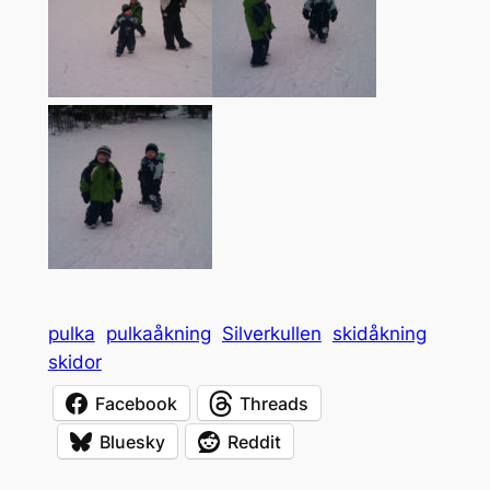
pulka
pulkaåkning
Silverkullen
skidåkning
skidor
Facebook
Threads
Bluesky
Reddit