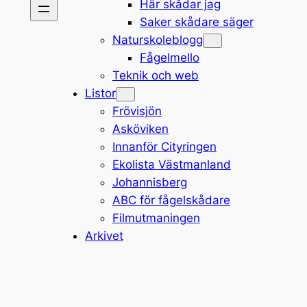
Här skådar jag
Saker skådare säger
Naturskoleblogg
Fågelmello
Teknik och web
Listor
Frövisjön
Asköviken
Innanför Cityringen
Ekolista Västmanland
Johannisberg
ABC för fågelskådare
Filmutmaningen
Arkivet