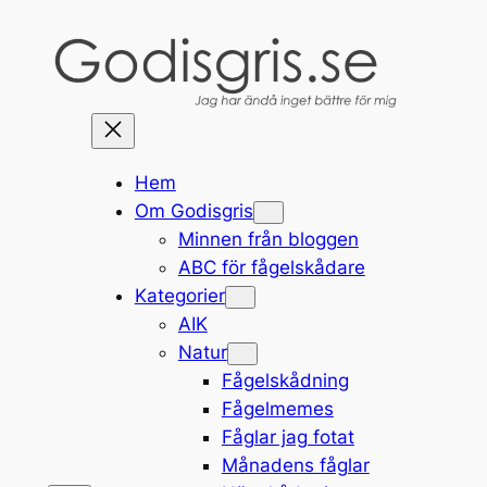
Hoppa
till
innehåll
Hem
Om Godisgris
Minnen från bloggen
ABC för fågelskådare
Kategorier
AIK
Natur
Fågelskådning
Fågelmemes
Fåglar jag fotat
Månadens fåglar