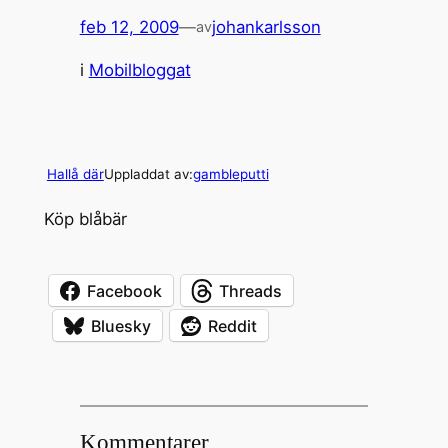
feb 12, 2009
—
johankarlsson
av
i
Mobilbloggat
Hallå där
Uppladdat av:
gambleputti
Köp blåbär
Facebook
Threads
Bluesky
Reddit
Kommentarer