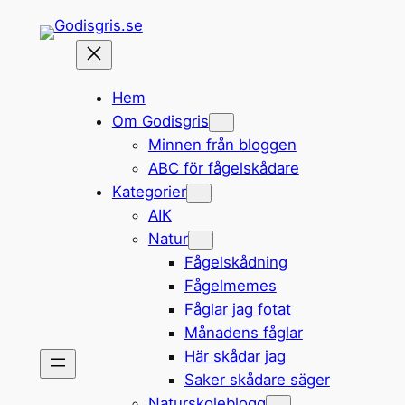
Hoppa
till
innehåll
Hem
Om Godisgris
Minnen från bloggen
ABC för fågelskådare
Kategorier
AIK
Natur
Fågelskådning
Fågelmemes
Fåglar jag fotat
Månadens fåglar
Här skådar jag
Saker skådare säger
Naturskoleblogg