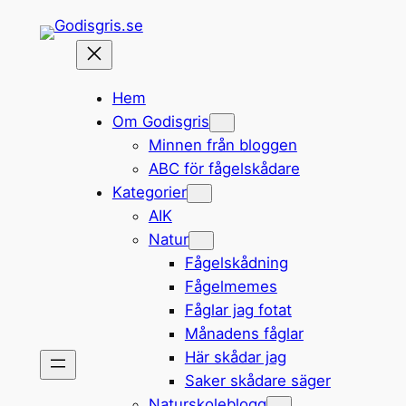
Hoppa
till
innehåll
Hem
Om Godisgris
Minnen från bloggen
ABC för fågelskådare
Kategorier
AIK
Natur
Fågelskådning
Fågelmemes
Fåglar jag fotat
Månadens fåglar
Här skådar jag
Saker skådare säger
Naturskoleblogg