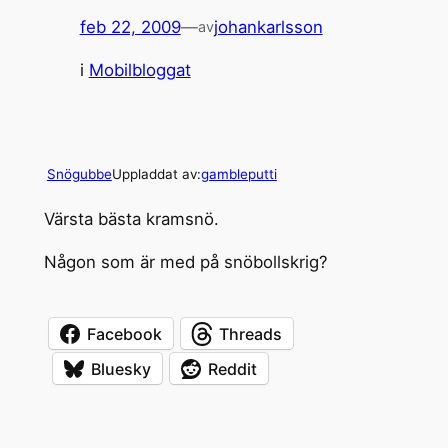
feb 22, 2009
—
johankarlsson
av
i
Mobilbloggat
Snögubbe
Uppladdat av:
gambleputti
Värsta bästa kramsnö.
Någon som är med på snöbollskrig?
Facebook
Threads
Bluesky
Reddit