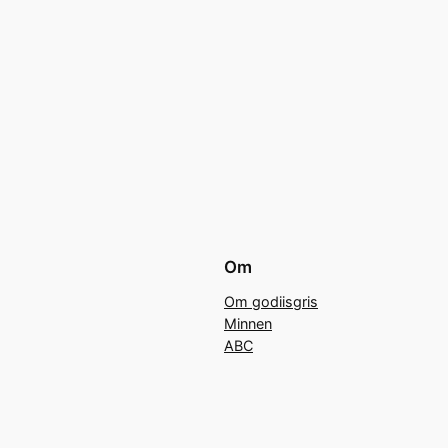
Om
Om godiisgris
Minnen
ABC