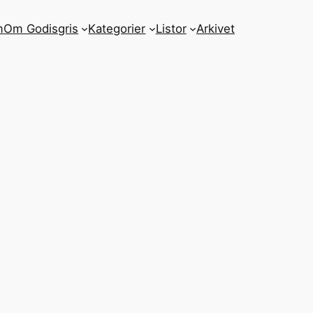
m
Om Godisgris
Kategorier
Listor
Arkivet