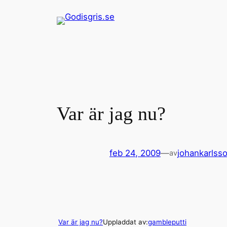
Hoppa
till
innehåll
Var är jag nu?
feb 24, 2009
—
johankarlss
av
Var är jag nu?
Uppladdat av:
gambleputti