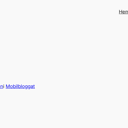
He
on
i
Mobilbloggat