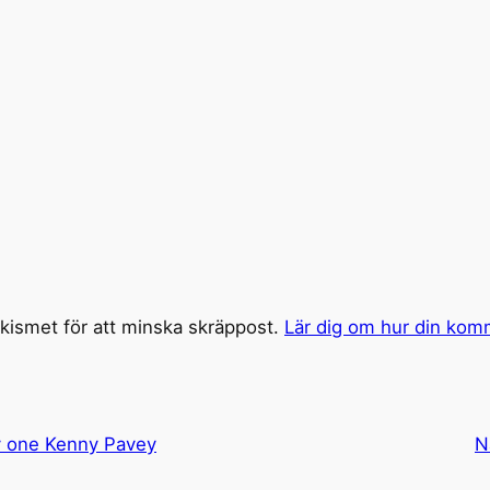
ismet för att minska skräppost.
Lär dig om hur din kom
y one Kenny Pavey
N