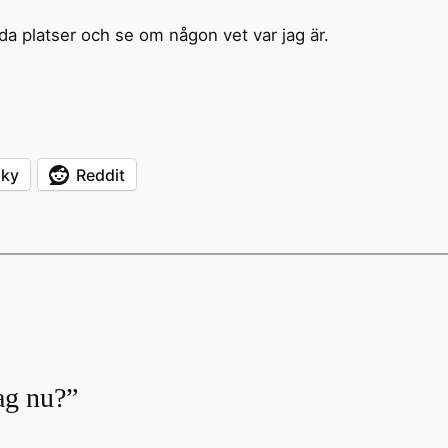
lda platser och se om någon vet var jag är.
sky
Reddit
jag nu?”