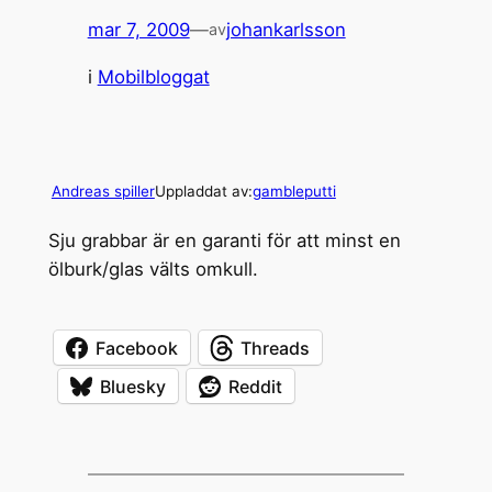
mar 7, 2009
—
johankarlsson
av
i
Mobilbloggat
Andreas spiller
Uppladdat av:
gambleputti
Sju grabbar är en garanti för att minst en
ölburk/glas välts omkull.
Facebook
Threads
Bluesky
Reddit