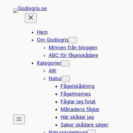
Hoppa
till
innehåll
Hem
Om Godisgris
Minnen från bloggen
ABC för fågelskådare
Kategorier
AIK
Natur
Fågelskådning
Fågelmemes
Fåglar jag fotat
Månadens fåglar
Här skådar jag
Saker skådare säger
Naturskoleblogg