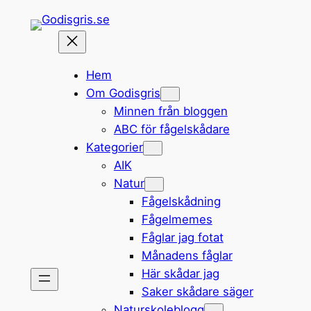
Hoppa
till
innehåll
Hem
Om Godisgris
Minnen från bloggen
ABC för fågelskådare
Kategorier
AIK
Natur
Fågelskådning
Fågelmemes
Fåglar jag fotat
Månadens fåglar
Här skådar jag
Saker skådare säger
Naturskoleblogg