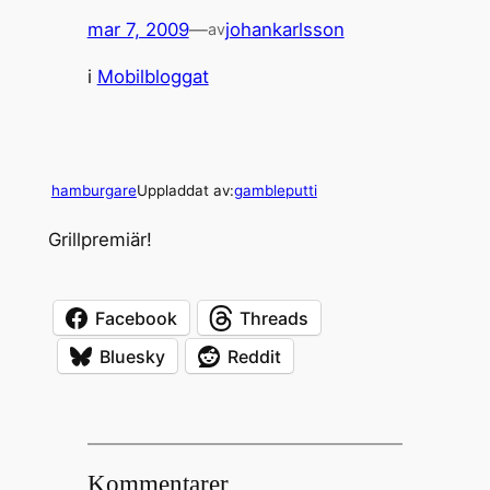
mar 7, 2009
—
johankarlsson
av
i
Mobilbloggat
hamburgare
Uppladdat av:
gambleputti
Grillpremiär!
Facebook
Threads
Bluesky
Reddit
Kommentarer