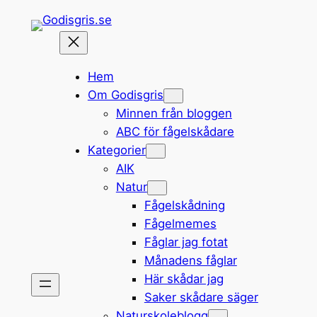
Hoppa
till
innehåll
Hem
Om Godisgris
Minnen från bloggen
ABC för fågelskådare
Kategorier
AIK
Natur
Fågelskådning
Fågelmemes
Fåglar jag fotat
Månadens fåglar
Här skådar jag
Saker skådare säger
Naturskoleblogg