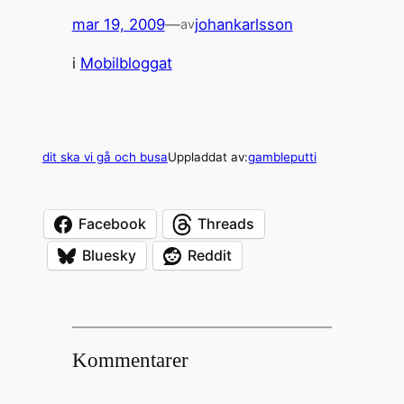
mar 19, 2009
—
johankarlsson
av
i
Mobilbloggat
dit ska vi gå och busa
Uppladdat av:
gambleputti
Facebook
Threads
Bluesky
Reddit
Kommentarer