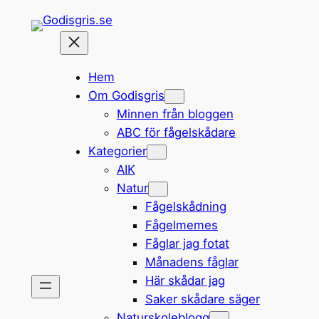
Hoppa
till
innehåll
Hem
Om Godisgris
Minnen från bloggen
ABC för fågelskådare
Kategorier
AIK
Natur
Fågelskådning
Fågelmemes
Fåglar jag fotat
Månadens fåglar
Här skådar jag
Saker skådare säger
Naturskoleblogg