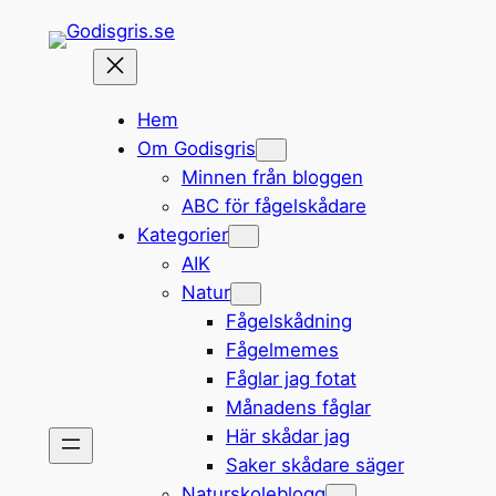
Hoppa
till
innehåll
Hem
Om Godisgris
Minnen från bloggen
ABC för fågelskådare
Kategorier
AIK
Natur
Fågelskådning
Fågelmemes
Fåglar jag fotat
Månadens fåglar
Här skådar jag
Saker skådare säger
Naturskoleblogg