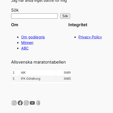
Jag har ändå inget bättre för mig
Sök
Sök
Om
Integritet
Om godiisgris
Privacy Policy
Minnen
ABC
Allsvenska maratontabellen
Instagram
Facebook
Instagram
YouTube
Threads