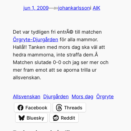
jun 1, 2009
—
johankarlsson
i
AIK
av
Det var tydligen fri entrÃ© till matchen
Örgryte-Djurgården
för alla mammor.
Hallå!! Tanken med mors dag ska väl att
hedra mammorna, inte straffa dem.Â
Matchen slutade 0-0 och jag ser mer och
mer fram emot att se aporna trilla ur
allsvenskan.
Allsvenskan
Djurgården
Mors dag
Örgryte
Facebook
Threads
Bluesky
Reddit