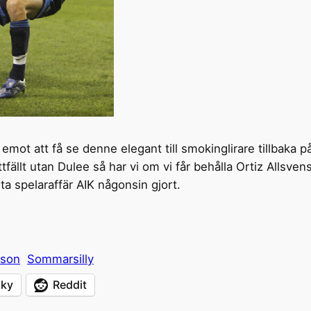
emot att få se denne elegant till smokinglirare tillbaka 
ällt utan Dulee så har vi om vi får behålla Ortiz Allsvensk
sta spelaraffär AIK någonsin gjort.
ason
Sommarsilly
sky
Reddit