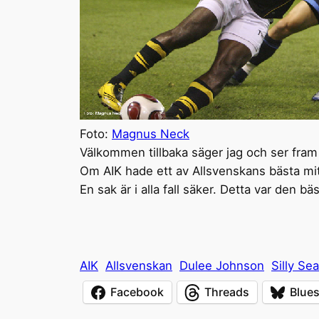
Foto:
Magnus Neck
Välkommen tillbaka säger jag och ser fram 
Om AIK hade ett av Allsvenskans bästa mittf
En sak är i alla fall säker. Detta var den bä
AIK
Allsvenskan
Dulee Johnson
Silly Se
Facebook
Threads
Blue