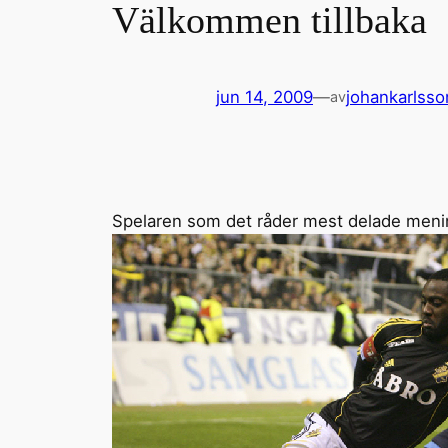
Välkommen tillbaka
jun 14, 2009
—
johankarlsso
av
Spelaren som det råder mest delade meninga