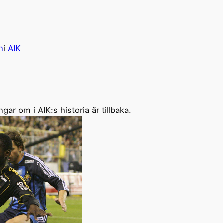
n
i
AIK
r om i AIK:s historia är tillbaka.