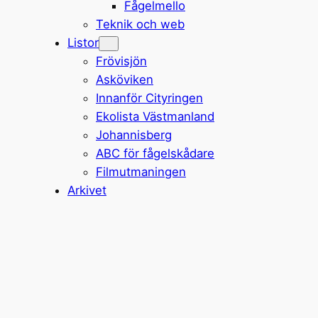
Fågelmello
Teknik och web
Listor
Frövisjön
Asköviken
Innanför Cityringen
Ekolista Västmanland
Johannisberg
ABC för fågelskådare
Filmutmaningen
Arkivet