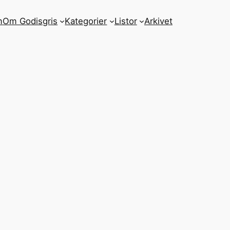
m
Om Godisgris
Kategorier
Listor
Arkivet