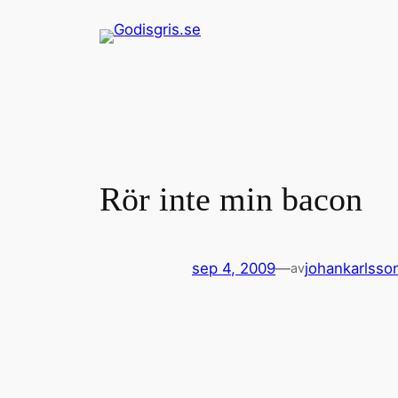
Hoppa
till
innehåll
Rör inte min bacon
sep 4, 2009
—
johankarlsso
av