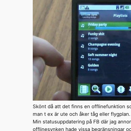
Skönt då att det finns en offlinefunktion
man t ex är ute och åker tåg eller flygplan.
Min statusuppdatering på FB där jag annons
offlinesynken hade vissa begränsningar och 