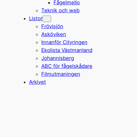
Fågelmello
Teknik och web
Listor
Frövisjön
Asköviken
Innanför Cityringen
Ekolista Västmanland
Johannisberg
ABC för fågelskådare
Filmutmaningen
Arkivet