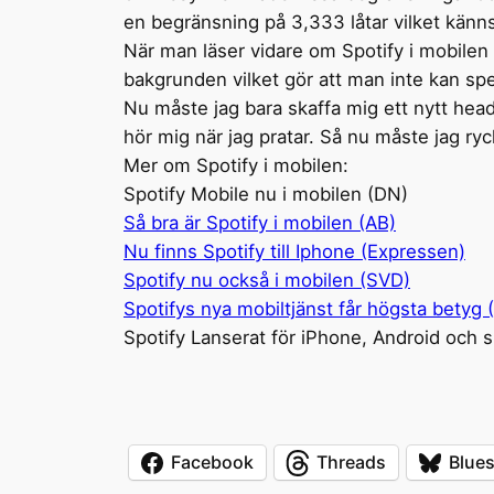
en begränsning på 3,333 låtar vilket känns fu
När man läser vidare om Spotify i mobilen k
bakgrunden vilket gör att man inte kan spel
Nu måste jag bara skaffa mig ett nytt head
hör mig när jag pratar. Så nu måste jag ry
Mer om Spotify i mobilen:
Spotify Mobile nu i mobilen (DN)
Så bra är Spotify i mobilen (AB)
Nu finns Spotify till Iphone (Expressen)
Spotify nu också i mobilen (SVD)
Spotifys nya mobiltjänst får högsta betyg
Spotify Lanserat för iPhone, Android och 
Facebook
Threads
Blue