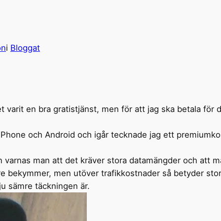
on
i
Bloggat
 varit en bra gratistjänst, men för att jag ska betala för d
iPhone och Android och igår tecknade jag ett premiumkon
 varnas man att det kräver stora datamängder och att m
större bekymmer, men utöver trafikkostnader så betyder st
ju sämre täckningen är.