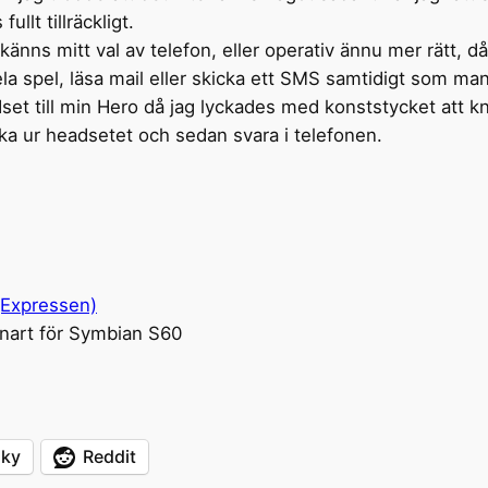
llt tillräckligt.
änns mitt val av telefon, eller operativ ännu mer rätt, då
a spel, läsa mail eller skicka ett SMS samtidigt som man l
set till min Hero då jag lyckades med konststycket att kn
cka ur headsetet och sedan svara i telefonen.
 (Expressen)
snart för Symbian S60
sky
Reddit