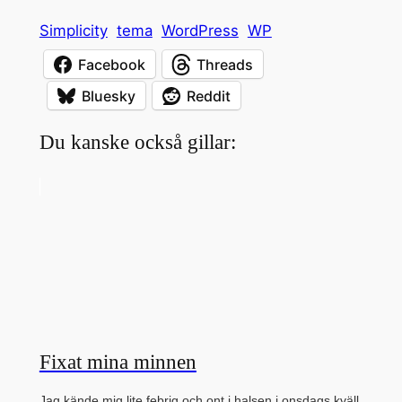
Simplicity
tema
WordPress
WP
Facebook
Threads
Bluesky
Reddit
Du kanske också gillar:
Fixat mina minnen
Jag kände mig lite febrig och ont i halsen i onsdags kväll