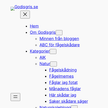
Hoppa
till
innehåll
Hem
Om Godisgris
Minnen från bloggen
ABC för fågelskådare
Kategorier
AIK
Natur
Fågelskådning
Fågelmemes
Fåglar jag fotat
Månadens fåglar
Här skådar jag
Saker skådare säger
Naturskoleblogg