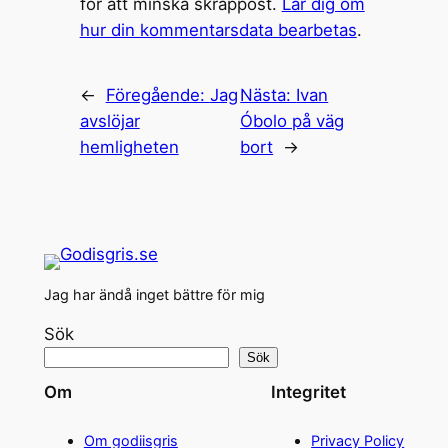
för att minska skräppost.
Lär dig om
hur din kommentarsdata bearbetas
.
←
Föregående:
Jag
Nästa:
Ivan
avslöjar
Óbolo på väg
hemligheten
bort
→
Jag har ändå inget bättre för mig
Sök
Sök
Om
Integritet
Om godiisgris
Privacy Policy