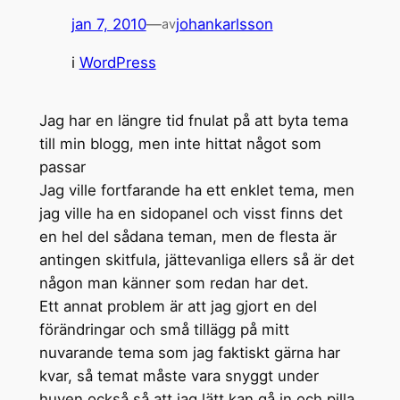
jan 7, 2010
—
johankarlsson
av
i
WordPress
Jag har en längre tid fnulat på att byta tema
till min blogg, men inte hittat något som
passar
Jag ville fortfarande ha ett enklet tema, men
jag ville ha en sidopanel och visst finns det
en hel del sådana teman, men de flesta är
antingen skitfula, jättevanliga ellers så är det
någon man känner som redan har det.
Ett annat problem är att jag gjort en del
förändringar och små tillägg på mitt
nuvarande tema som jag faktiskt gärna har
kvar, så temat måste vara snyggt under
huven också så att jag lätt kan gå in och pilla