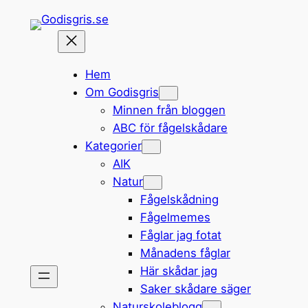
Hoppa
till
innehåll
Hem
Om Godisgris
Minnen från bloggen
ABC för fågelskådare
Kategorier
AIK
Natur
Fågelskådning
Fågelmemes
Fåglar jag fotat
Månadens fåglar
Här skådar jag
Saker skådare säger
Naturskoleblogg