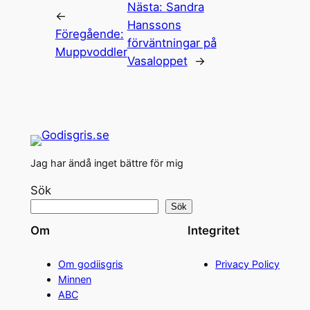
Nästa:
Sandra
←
Hanssons
Föregående:
förväntningar på
Muppvoddler
Vasaloppet
→
Jag har ändå inget bättre för mig
Sök
Sök
Om
Integritet
Om godiisgris
Privacy Policy
Minnen
ABC