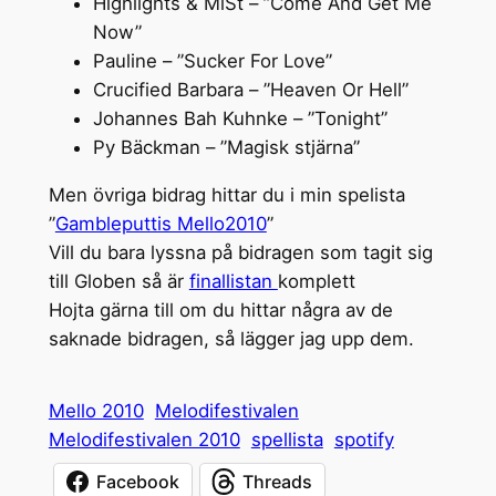
Highlights & MiSt – ”Come And Get Me
Now”
Pauline – ”Sucker For Love”
Crucified Barbara – ”Heaven Or Hell”
Johannes Bah Kuhnke – ”Tonight”
Py Bäckman – ”Magisk stjärna”
Men övriga bidrag hittar du i min spelista
”
Gambleputtis Mello2010
”
Vill du bara lyssna på bidragen som tagit sig
till Globen så är
finallistan
komplett
Hojta gärna till om du hittar några av de
saknade bidragen, så lägger jag upp dem.
Mello 2010
Melodifestivalen
Melodifestivalen 2010
spellista
spotify
Facebook
Threads