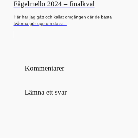
Fågelmello 2024 – finalkval
Här har jag gått och kallat omgången där de bästa
tvåorna gör upp om de si…
Kommentarer
Lämna ett svar