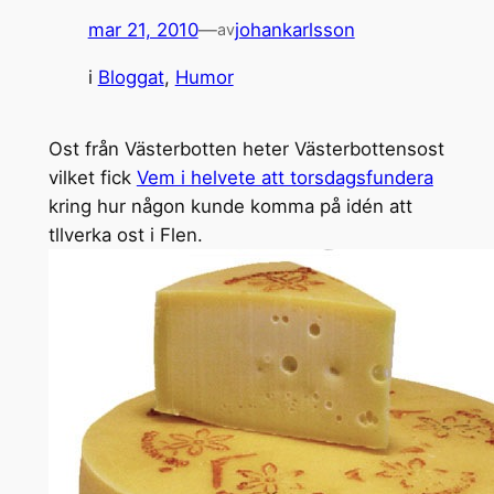
mar 21, 2010
—
johankarlsson
av
i
Bloggat
, 
Humor
Ost från Västerbotten heter Västerbottensost
vilket fick
Vem i helvete att torsdagsfundera
kring hur någon kunde komma på idén att
tllverka ost i Flen.