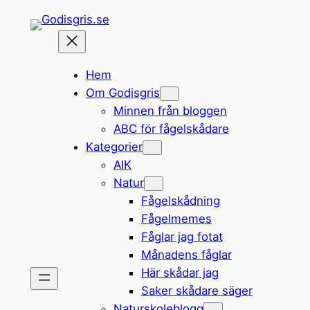
Hoppa
till
innehåll
Hem
Om Godisgris
Minnen från bloggen
ABC för fågelskådare
Kategorier
AIK
Natur
Fågelskådning
Fågelmemes
Fåglar jag fotat
Månadens fåglar
Här skådar jag
Saker skådare säger
Naturskoleblogg