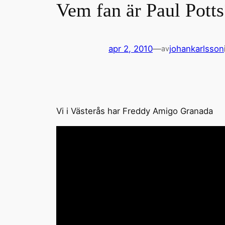
Vem fan är Paul Potts
apr 2, 2010
—
johankarlsson
av
Vi i Västerås har Freddy Amigo Granada