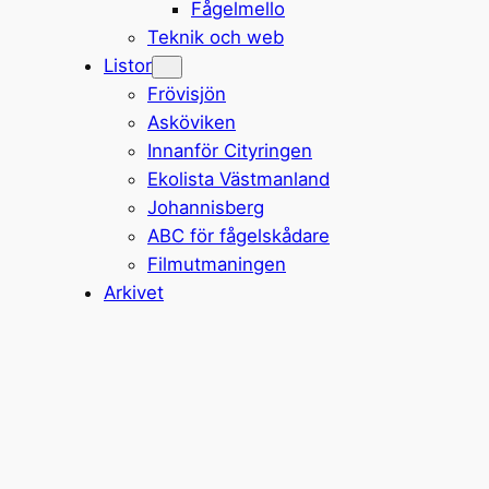
Fågelmello
Teknik och web
Listor
Frövisjön
Asköviken
Innanför Cityringen
Ekolista Västmanland
Johannisberg
ABC för fågelskådare
Filmutmaningen
Arkivet