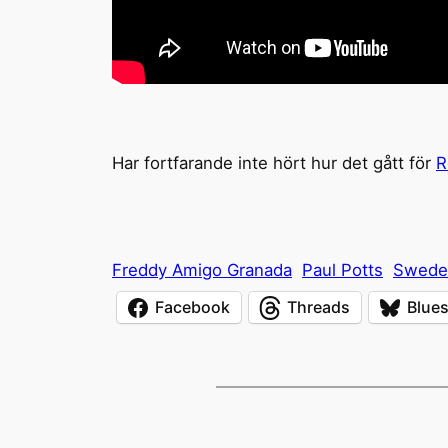
Har fortfarande inte hört hur det gått för
R
Freddy Amigo Granada
Paul Potts
Sweden
Facebook
Threads
Blue