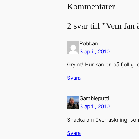
Kommentarer
2 svar till ”Vem fan 
Robban
3 april, 2010
Grymt! Hur kan en på fjollig rö
Svara
Gambleputti
3 april, 2010
Snacka om överraskning, som at
Svara