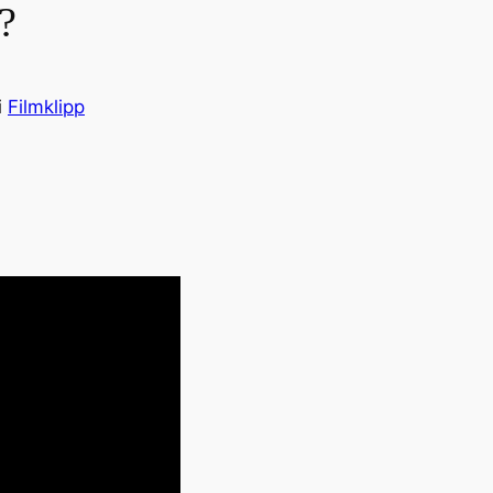
?
i
Filmklipp