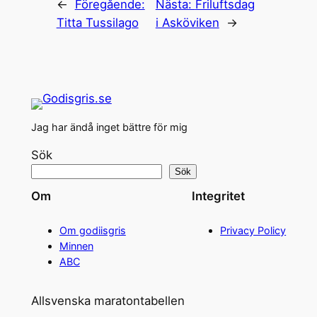
←
Föregående:
Nästa:
Friluftsdag
Titta Tussilago
i Asköviken
→
Jag har ändå inget bättre för mig
Sök
Sök
Om
Integritet
Om godiisgris
Privacy Policy
Minnen
ABC
Allsvenska maratontabellen