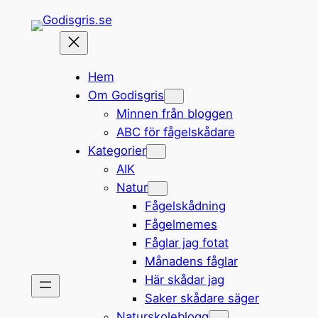
Hoppa
till
innehåll
Hem
Om Godisgris
Minnen från bloggen
ABC för fågelskådare
Kategorier
AIK
Natur
Fågelskådning
Fågelmemes
Fåglar jag fotat
Månadens fåglar
Här skådar jag
Saker skådare säger
Naturskoleblogg