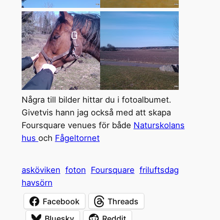
Några till bilder hittar du i fotoalbumet.
Givetvis hann jag också med att skapa
Foursquare venues för både
Naturskolans
hus
och
Fågeltornet
asköviken
foton
Foursquare
friluftsdag
havsörn
Facebook
Threads
Bluesky
Reddit