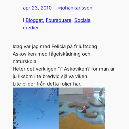
apr 23, 2010
—
johankarlsson
av
i
Bloggat
, 
Foursquare
, 
Sociala
medier
Idag var jag med Felicia på friluftsdag i
Asköviken med fågelskådning och
naturskola.
Heter det verkligen ”i” Asköviken? för man är
ju liksom lite bredvid själva viken.
Lite bilder från detta följer här.