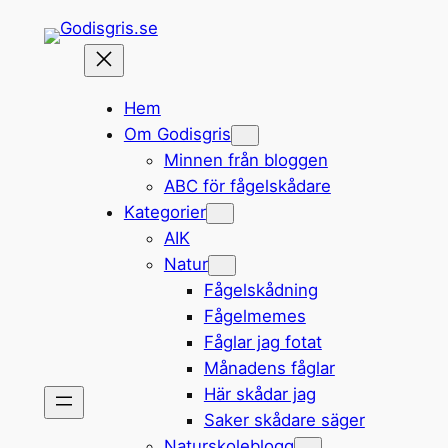
Hoppa
till
innehåll
Hem
Om Godisgris
Minnen från bloggen
ABC för fågelskådare
Kategorier
AIK
Natur
Fågelskådning
Fågelmemes
Fåglar jag fotat
Månadens fåglar
Här skådar jag
Saker skådare säger
Naturskoleblogg